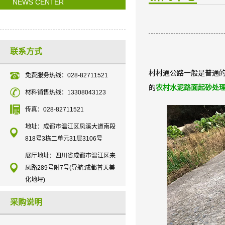
NEWS CENTER
联系方式
村村通公路一般是普通
免费服务热线：028-82711521
的
农村水泥路面起砂处
材料销售热线：13308043123
传真：028-82711521
地址：成都市温江区凤溪大道南段
818号3栋二单元31层3106号
展厅地址：四川省成都市温江区来
凤路289号附7号(导航:成都普天美
化地坪)
采购说明