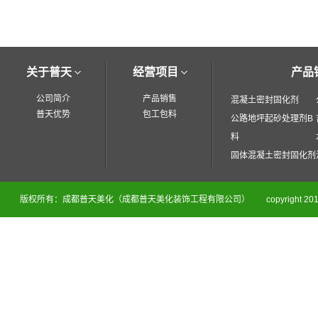
关于普天
经营项目
产品
公司简介
产品销售
混凝土密封固化剂
普天优势
包工包料
公路地坪起砂处理剂B
料
固体混凝土密封固化剂
版权所有：成都普天美化（成都普天美化装饰工程有限公司）
copyright 201