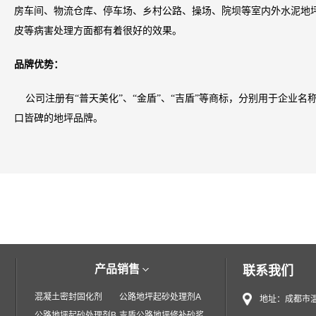
房车间、物流仓库、停车场、
乡村公路、操场、院坝等室内外水泥地
皮等病害处理方面都有着很好的效果。
品牌优势：
公司注册有“普天美化”、“金盾”、“吉盾”等商标，分别用于企业名
口皆碑的地坪品牌
。
产品销售
联系我们
混凝土密封固化剂
公路地坪起砂处理剂A
地址：成都市温
公路地坪起砂处理剂B
吉盾公路地坪修补砂浆