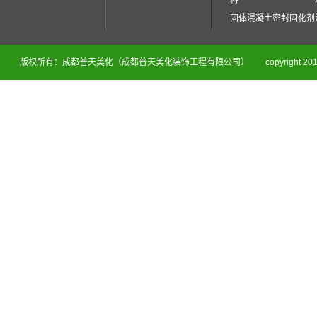
料
固体混凝土密封固化剂
版权所有：成都普天美化（成都普天美化装饰工程有限公司）
copyright 201