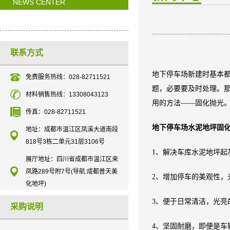
NEWS CENTER
联系方式
地下停车场新建时基本
免费服务热线：028-82711521
题，必要要及时处理。
材料销售热线：13308043123
用的方法——固化抛光
传真：028-82711521
地下停车场水泥地坪固
地址：成都市温江区凤溪大道南段
818号3栋二单元31层3106号
1、解决车库水泥地坪起
展厅地址：四川省成都市温江区来
凤路289号附7号(导航:成都普天美
2、增加停车的美观性，
化地坪)
3、便于日常清洁，光亮
采购说明
4、坚固耐磨，即便是车