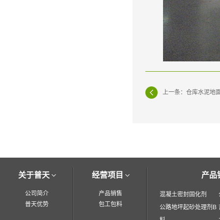
上一条：仓库水泥地
关于普天
经营项目
产品
公司简介
产品销售
混凝土密封固化剂
普天优势
包工包料
公路地坪起砂处理剂B